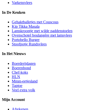
Varkensvlees
In De Keuken
Gehaktballetjes met Couscous
Kip Tikka Masala
Lamskroontje met wilde paddenstoelen
Ovenschotel boulangère met lamsvlees
Portobello Burger
Stoofpotje Rundsvlees
In Het Nieuws
Boerderijdagen
Boerenbond
Chef-koks
HLN
Mmm-eetjesland
Taptoe
Veel extra volk
Mijn Account
Afrekenen