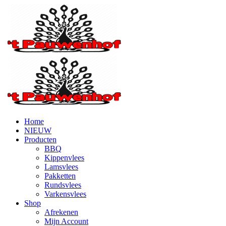
Home
NIEUW
Producten
BBQ
Kippenvlees
Lamsvlees
Pakketten
Rundsvlees
Varkensvlees
Shop
Afrekenen
Mijn Account