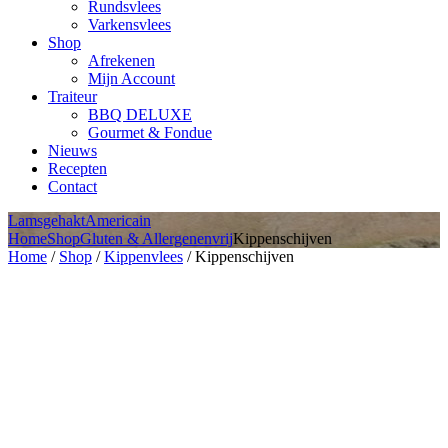
Rundsvlees
Varkensvlees
Shop
Afrekenen
Mijn Account
Traiteur
BBQ DELUXE
Gourmet & Fondue
Nieuws
Recepten
Contact
Lamsgehakt
Americain
Home
Shop
Gluten & Allergenenvrij
Kippenschijven
Home
/
Shop
/
Kippenvlees
/ Kippenschijven