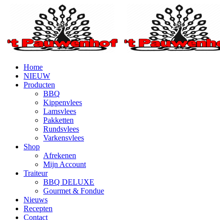
Home
NIEUW
Producten
BBQ
Kippenvlees
Lamsvlees
Pakketten
Rundsvlees
Varkensvlees
Shop
Afrekenen
Mijn Account
Traiteur
BBQ DELUXE
Gourmet & Fondue
Nieuws
Recepten
Contact