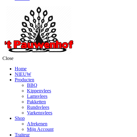
Close
Home
NIEUW
Producten
BBQ
Kippenvlees
Lamsvlees
Pakketten
Rundsvlees
Varkensvlees
Shop
Afrekenen
Mijn Account
Traiteur