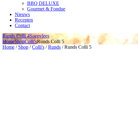
BBQ DELUXE
Gourmet & Fondue
Nieuws
Recepten
Contact
Runds Colli 4
Soepvlees
Home
Shop
Colli's
Runds Colli 5
Home
/
Shop
/
Colli's
/
Runds
/ Runds Colli 5